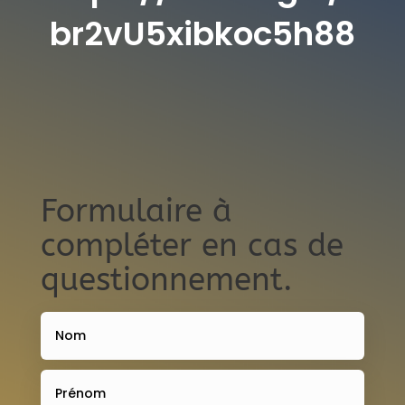
br2vU5xibkoc5h88
Formulaire à
compléter en cas de
questionnement.