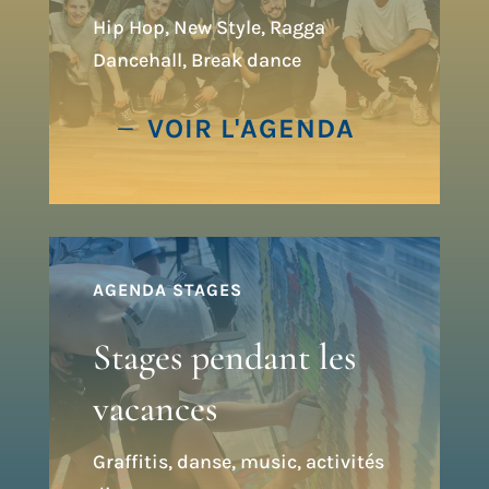
Hip Hop, New Style, Ragga
Dancehall, Break dance
VOIR L'AGENDA
AGENDA STAGES
Stages pendant les
vacances
Graffitis, danse, music, activités