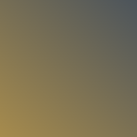
Break Dance élève de Corentin
Parfait Amélie et Sophie toujours
souriantes avec la bonne humeur, rien à
dire
!
Ragga Dancehall élève de Sophie