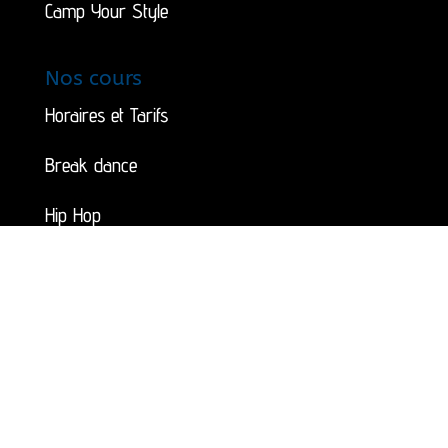
Camp Your Style
Nos cours
Horaires et Tarifs
Break dance
Hip Hop
Dancehall
Initiation danse
Site Web fait par Amélie Barbion.