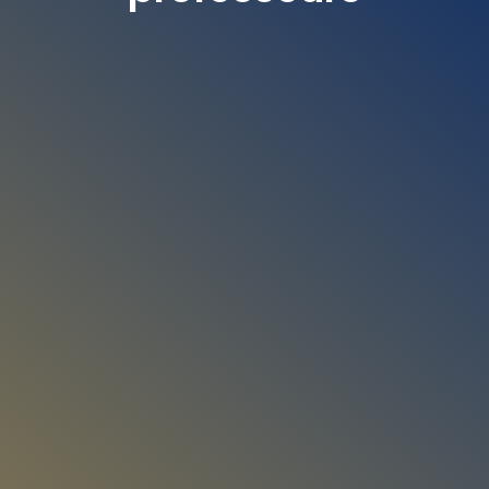
Une école, d
es profs et une
ambiance au
top! E
volution garantie pour nos
danseurs.
Maman d'élève
Une école de danse comme il n’y en a
nulle part ailleurs *!*!*!*!*